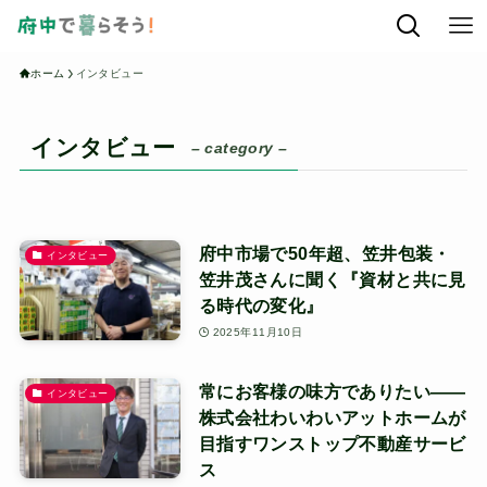
ホーム
インタビュー
インタビュー
– category –
府中市場で50年超、笠井包装・
インタビュー
笠井茂さんに聞く『資材と共に見
る時代の変化』
2025年11月10日
常にお客様の味方でありたい——
インタビュー
株式会社わいわいアットホームが
目指すワンストップ不動産サービ
ス