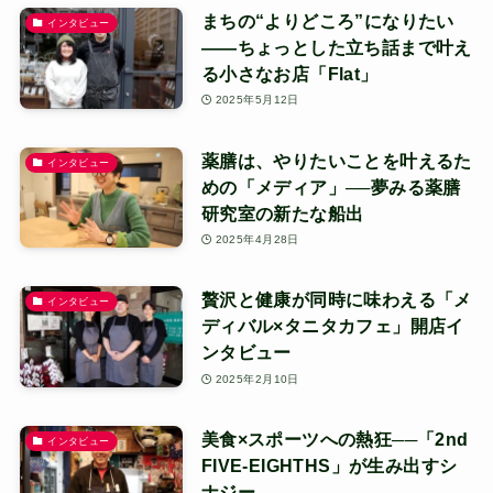
まちの“よりどころ”になりたい
インタビュー
——ちょっとした立ち話まで叶え
る小さなお店「Flat」
2025年5月12日
薬膳は、やりたいことを叶えるた
インタビュー
めの「メディア」──夢みる薬膳
研究室の新たな船出
2025年4月28日
贅沢と健康が同時に味わえる「メ
インタビュー
ディバル×タニタカフェ」開店イ
ンタビュー
2025年2月10日
美食×スポーツへの熱狂──「2nd
インタビュー
FIVE-EIGHTHS」が生み出すシ
ナジー