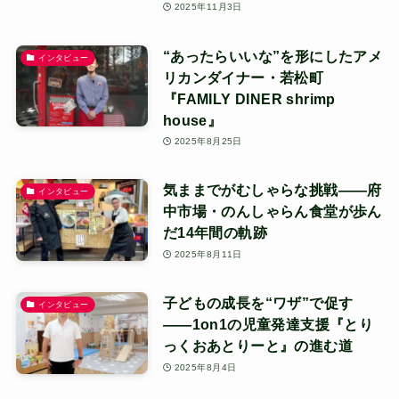
2025年11月3日
“あったらいいな”を形にしたアメ
インタビュー
リカンダイナー・若松町
『FAMILY DINER shrimp
house』
2025年8月25日
気ままでがむしゃらな挑戦——府
インタビュー
中市場・のんしゃらん食堂が歩ん
だ14年間の軌跡
2025年8月11日
子どもの成長を“ワザ”で促す
インタビュー
――1on1の児童発達支援『とり
っくおあとりーと』の進む道
2025年8月4日