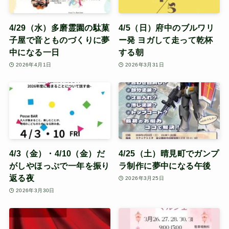
4/29（水）多磨霊園の駄菓
4/5（日）府中のブルワリ
子屋で音とものづくりに夢
ー発 ヨガして走って乾杯
中になる一日
する朝
2026年4月1日
2026年3月31日
4/3（金）・4/10（金）だ
4/25（土）晴見町でガンプ
がしやほっぷで一年を振り
ラ制作に夢中になる午後
返る夜
2026年3月25日
2026年3月30日