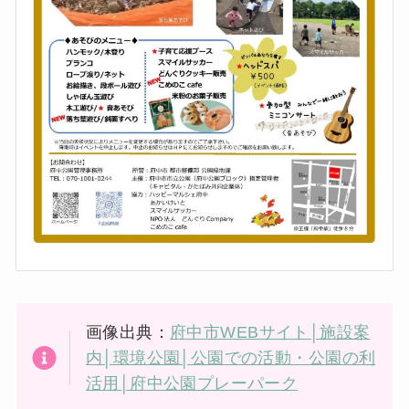
画像出典：
府中市WEBサイト│施設案
内│環境公園│公園での活動・公園の利
活用│府中公園プレーパーク