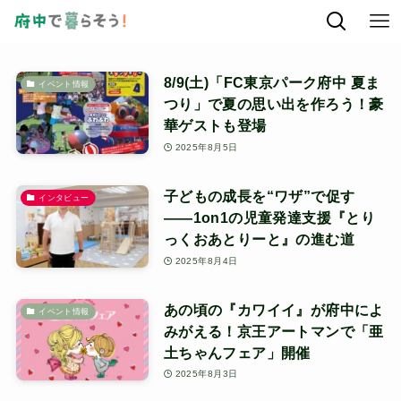
8/9(土)「FC東京パーク府中 夏ま
イベント情報
つり」で夏の思い出を作ろう！豪
華ゲストも登場
2025年8月5日
子どもの成長を“ワザ”で促す
インタビュー
――1on1の児童発達支援『とり
っくおあとりーと』の進む道
2025年8月4日
あの頃の『カワイイ』が府中によ
イベント情報
みがえる！京王アートマンで「亜
土ちゃんフェア」開催
2025年8月3日