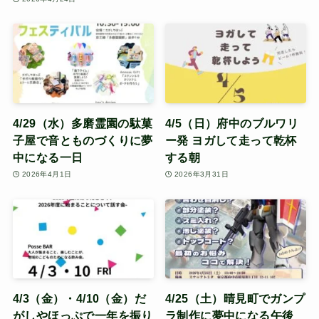
4/29（水）多磨霊園の駄菓
4/5（日）府中のブルワリ
子屋で音とものづくりに夢
ー発 ヨガして走って乾杯
中になる一日
する朝
2026年4月1日
2026年3月31日
4/3（金）・4/10（金）だ
4/25（土）晴見町でガンプ
がしやほっぷで一年を振り
ラ制作に夢中になる午後