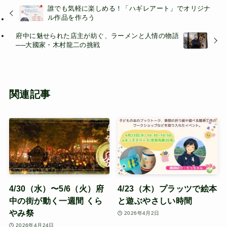
誰でも気軽に楽しめる！「ハギレアート」でオリジナ
ル作品を作ろう
府中に魅せられた店主が紡ぐ、ラーメンと人情の物語
──大國家・木村龍二の挑戦
関連記事
4/30（水）〜5/6（火）府
4/23（木）プラッツで絵本
中の街が動く一週間 くら
と遊ぶやさしい時間
やみ祭
2026年4月2日
2026年4月24日