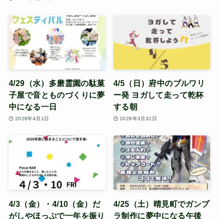
4/29（水）多磨霊園の駄菓
4/5（日）府中のブルワリ
子屋で音とものづくりに夢
ー発 ヨガして走って乾杯
中になる一日
する朝
2026年4月1日
2026年3月31日
4/3（金）・4/10（金）だ
4/25（土）晴見町でガンプ
がしやほっぷで一年を振り
ラ制作に夢中になる午後