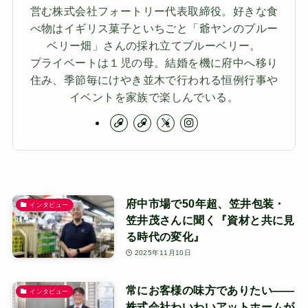
営む株式会社フォートリー代表取締役。好きな食
べ物はイギリス菓子といちごと「爺ヤンのブルー
ベリー畑」さんの採れ立てブルーベリー。
プライベートは１児の母。結婚を機に府中へ移り
住み、季節毎にけやき並木で行われる恒例行事や
イベントを家族で楽しんでいる。
府中市場で50年超、笠井包装・
インタビュー
笠井茂さんに聞く『資材と共に見
る時代の変化』
2025年11月10日
常にお客様の味方でありたい——
インタビュー
株式会社わいわいアットホームが