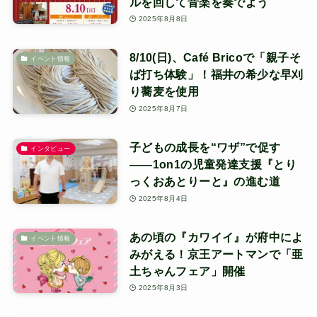
ルを回して音楽を奏でよう
2025年8月8日
8/10(日)、Café Bricoで「親子そ
イベント情報
ば打ち体験」！福井の希少な早刈
り蕎麦を使用
2025年8月7日
子どもの成長を“ワザ”で促す
インタビュー
――1on1の児童発達支援『とり
っくおあとりーと』の進む道
2025年8月4日
あの頃の『カワイイ』が府中によ
イベント情報
みがえる！京王アートマンで「亜
土ちゃんフェア」開催
2025年8月3日