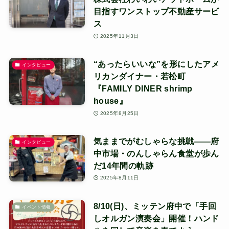
目指すワンストップ不動産サービ
ス
2025年11月3日
“あったらいいな”を形にしたアメ
インタビュー
リカンダイナー・若松町
『FAMILY DINER shrimp
house』
2025年8月25日
気ままでがむしゃらな挑戦——府
インタビュー
中市場・のんしゃらん食堂が歩ん
だ14年間の軌跡
2025年8月11日
8/10(日)、ミッテン府中で「手回
イベント情報
しオルガン演奏会」開催！ハンド