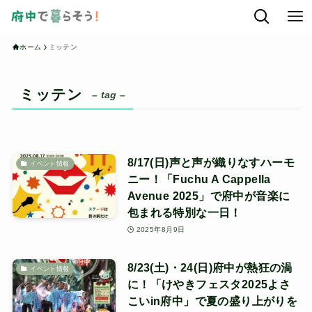
ホーム
ミッテン
ミッテン
– tag –
8/17(日)声と声が織りなすハーモ
イベント情報
ニー！「Fuchu A Cappella
Avenue 2025」で府中が音楽に
包まれる特別な一日！
2025年8月9日
8/23(土)・24(日)府中が熱狂の渦
イベント情報
に！「けやきフェスタ2025よさ
こいin府中」で夏の盛り上がりを